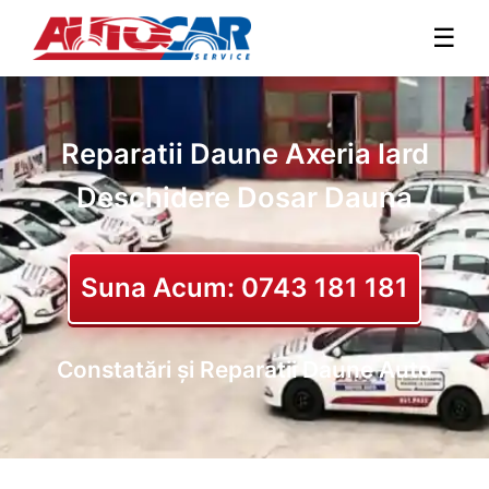
☰
Reparatii Daune Axeria Iard
Deschidere Dosar Dauna
Suna Acum: 0743 181 181
Constatări și Reparatii Daune Auto