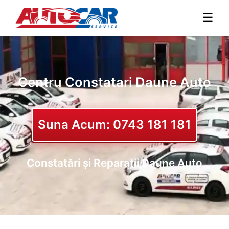
☰
Centru Constatari Daune Auto
Suna Acum: 0743 181 181
Constatări și Reparatii Daune Auto